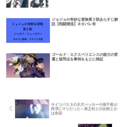
ジョジョの奇妙な冒険第２部あらすじ解
説【戦闘潮流】ネタバレ有
ゴールド・エクスペリエンスの能力の変
遷と疑問点を事例をもとに検証
サイコパス３の天才ハッカー小畑千夜が
梓澤にマジだった～唐之杜との比較とか
は余談