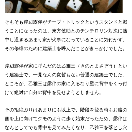
そもそも岸辺露伴がチープ・トリックというスタンドと戦
うことになったのは、東方仗助とのチンチロリン対決に熱
中し過ぎるあまり家が火事になっていることに気付かず、
その修繕のために建築士を呼んだことがきっかけでした。
岸辺露伴が家に呼んだのは乙雅三（きのとまさぞう）とい
う建築士で、一見なんの変哲もない普通の建築士でした。
ところが、乙雅三は露伴の家に入るなり壁に背中をくっ付
けて絶対に自分の背中を見せようとしません。
その拒絶ぶりはあまりにも以上で、階段を登る時もお腹の
側を上に向けてクモのように歩く始末だったため、露伴は
なんとしてでも背中を見てみたくなり、乙雅三を落とし穴