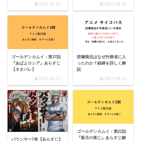
2023.09.21
2023.09.21
ゴールデンカムイ：第37話
狡噛慎也はなぜ外務省に入
『あばよロシア』あらすじ
ったのか？経緯を詳しく解
【ネタバレ】
説
2023.09.21
2023.09.21
ゴールデンカムイ：第22話
『新月の夜に』あらすじ解
バウンサー7巻【あらすじ】