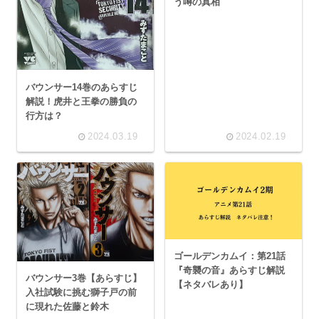
う噂の真相
バウンサー14巻のあらすじ
解説！虎井と王拳の勝負の
行方は？
2024.03.19
2024.02.19
ゴールデンカムイ：第21話
『奇襲の音』あらすじ解説
バウンサー3巻【あらすじ】
【ネタバレあり】
入社試験に挑む獅子戸の前
に現れた佐藤と鈴木