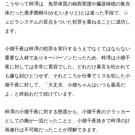
こうやって梓澤は、免罪体質の槙島聖護や臓器移植の集合
体だった
鹿矛囲桐斗(かむいきりと)とは違った手段で、シ
ュビラシステムの盲点をついた犯罪を重ねることに成功し
ます。
小畑千夜は梓澤の犯罪を実行するうえでなくてはならない
重要な人材でありキーパーソンだったため、梓澤は小畑千
夜に対しては非常に寛容でした。どれだけ暴言を吐かれて
も嫌な顔ひとつせず、それどころか仕事でミスを犯した小
畑千夜に対して、「大丈夫、小畑ちゃんはいつも最高だ
よ」と終始おだて続けています。
梓澤の小畑千夜に対する態度から、小畑千夜のクラッカー
としての腕が一流だったことと、小畑千夜抜きで梓澤の計
画遂行は不可能だったことが理解できます。