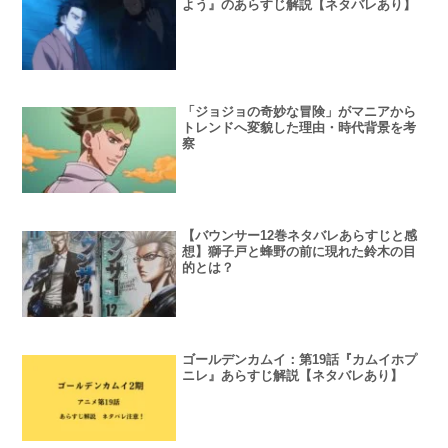
よう』のあらすじ解説【ネタバレあり】
「ジョジョの奇妙な冒険」がマニアから
トレンドへ変貌した理由・時代背景を考
察
【バウンサー12巻ネタバレあらすじと感
想】獅子戸と蜂野の前に現れた鈴木の目
的とは？
ゴールデンカムイ：第19話『カムイホプ
ニレ』あらすじ解説【ネタバレあり】