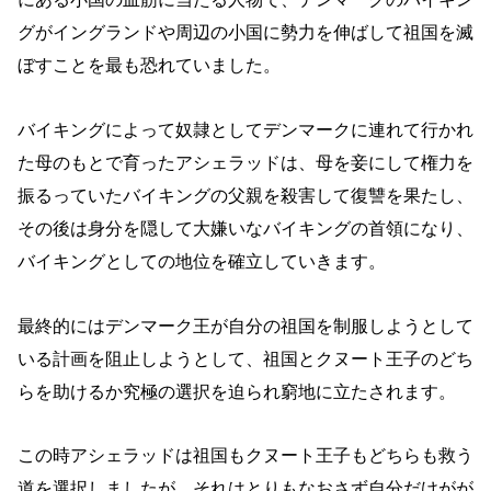
グがイングランドや周辺の小国に勢力を伸ばして祖国を滅
ぼすことを最も恐れていました。
バイキングによって奴隷としてデンマークに連れて行かれ
た母のもとで育ったアシェラッドは、母を妾にして権力を
振るっていたバイキングの父親を殺害して復讐を果たし、
その後は身分を隠して大嫌いなバイキングの首領になり、
バイキングとしての地位を確立していきます。
最終的にはデンマーク王が自分の祖国を制服しようとして
いる計画を阻止しようとして、祖国とクヌート王子のどち
らを助けるか究極の選択を迫られ窮地に立たされます。
この時アシェラッドは祖国もクヌート王子もどちらも救う
道を選択しましたが、それはとりもなおさず自分だけがが