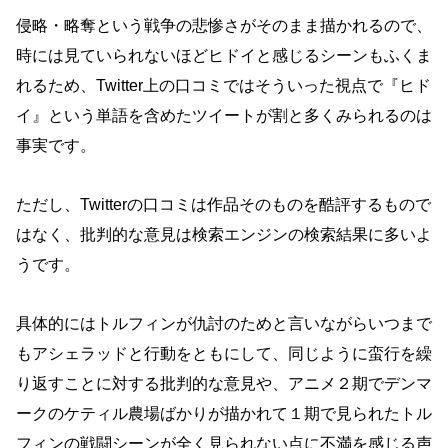
侵略・略奪という戦争の悲惨さがそのまま描かれるので、
時には見ていられないほどヒドイと感じるシーンもふくま
れるため、Twitter上の口コミではそういった視点で『ヒド
イ』という単語を含めたツイートが割と多くみられるのは
事実です。
ただし、Twitterの口コミは作品そのものを酷評するもので
はなく、批判的な意見は
検索エンジンの検索結果に多いよ
うです。
具体的にはトルフィンが仇討のためと言いながらいつまで
もアシェラッドと行動をともにして、同じように蛮行を繰
り返すことに対する批判的な意見や、アニメ２期でデンマ
ークのケティル農場ばかりが描かれて１期で見られたトル
フィンの戦闘シーンが全く見られない点に不満を感じる声