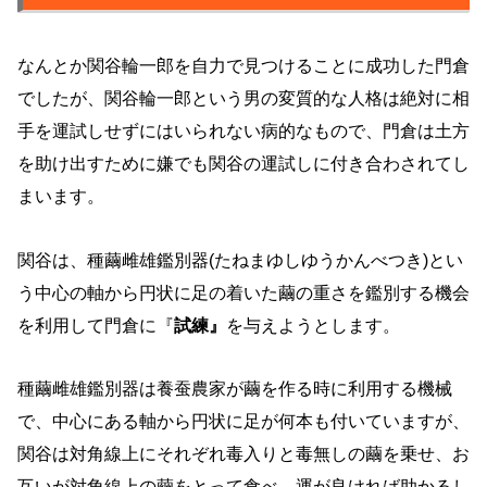
なんとか関谷輪一郎を自力で見つけることに成功した門倉
でしたが、関谷輪一郎という男の変質的な人格は絶対に相
手を運試しせずにはいられない病的なもので、門倉は土方
を助け出すために嫌でも関谷の運試しに付き合わされてし
まいます。
関谷は、種繭雌雄鑑別器(たねまゆしゆうかんべつき)とい
う中心の軸から円状に足の着いた繭の重さを鑑別する機会
を利用して門倉に『
試練』
を与えようとします。
種繭雌雄鑑別器は養蚕農家が繭を作る時に利用する機械
で、中心にある軸から円状に足が何本も付いていますが、
関谷は対角線上にそれぞれ毒入りと毒無しの繭を乗せ、お
互いが対角線上の繭をとって食べ、運が良ければ助かるし