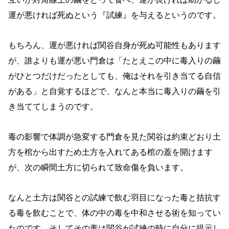
運が悪ければ死ぬという『試練』を与えるというのです。
もちろん、運が悪ければ関谷自身が死ぬ可能性もあります
が、誰よりも運が悪い門倉は「たとえこの中に毒入りの繭
がひとつだけだったとしても、俺はそれを引き当てる自信
がある」と自覚するほどで、なんと本当に毒入りの繭を引
き当ててしまうのです。
毒の影響で体調が急変する門倉を見た関谷は約束どおり土
方を棺から出すため土方を入れてある棺の蓋を開けます
が、次の瞬間土方に切られて致命傷を負います。
なんと土方は関谷との試練で飲む羽目になった毒と拮抗す
る毒を飲むことで、体の中の毒を中和させる術を知ってい
たのです。そしてその毒は関谷が試練の時に自分に提示し