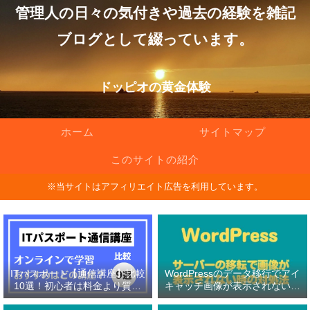
管理人の日々の気付きや過去の経験を雑記
ブログとして綴っています。
ドッピオの黄金体験
ホーム
サイトマップ
このサイトの紹介
※当サイトはアフィリエイト広告を利用しています。
ITパスポート【通信講座】比較
WordPressのデータ移行でアイ
10選！初心者は料金より質問
キャッチ画像が表示されない原
対応の有無を重視！
因と対処法