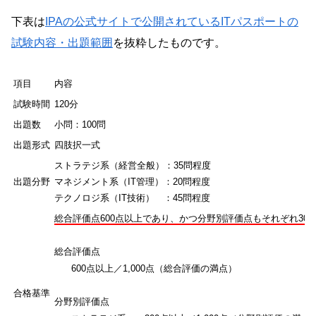
下表は
IPAの公式サイトで公開されているITパスポートの
試験内容・出題範囲
を抜粋したものです。
項目
内容
試験時間
120分
出題数
小問：100問
出題形式
四肢択一式
ストラテジ系（経営全般）：35問程度
出題分野
マネジメント系（IT管理）：20問程度
テクノロジ系（IT技術） ：45問程度
総合評価点600点以上であり、かつ分野別評価点もそれぞれ30
総合評価点
600点以上／1,000点（総合評価の満点）
合格基準
分野別評価点