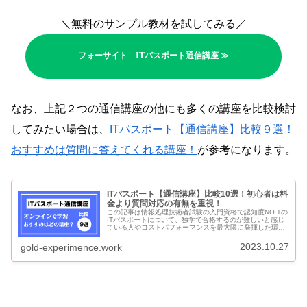
＼無料のサンプル教材を試してみる／
フォーサイト ITパスポート通信講座 ≫
なお、上記２つの通信講座の他にも多くの講座を比較検討
してみたい場合は、
ITパスポート【通信講座】比較９選！
おすすめは質問に答えてくれる講座！
が参考になります。
ITパスポート【通信講座】比較10選！初心者は料
金より質問対応の有無を重視！
この記事は情報処理技術者試験の入門資格で認知度NO.1の
ITパスポートについて、独学で合格するのが難しいと感じ
ている人やコストパフォーマンスを最大限に発揮した環境
で学習を進めたい人のために、ネット環境さえあれば誰で
も受講できるITパスポート...
2023.10.27
gold-experimence.work