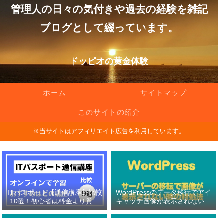
管理人の日々の気付きや過去の経験を雑記
ブログとして綴っています。
ドッピオの黄金体験
ホーム
サイトマップ
このサイトの紹介
※当サイトはアフィリエイト広告を利用しています。
ITパスポート【通信講座】比較
WordPressのデータ移行でアイ
10選！初心者は料金より質問
キャッチ画像が表示されない原
対応の有無を重視！
因と対処法