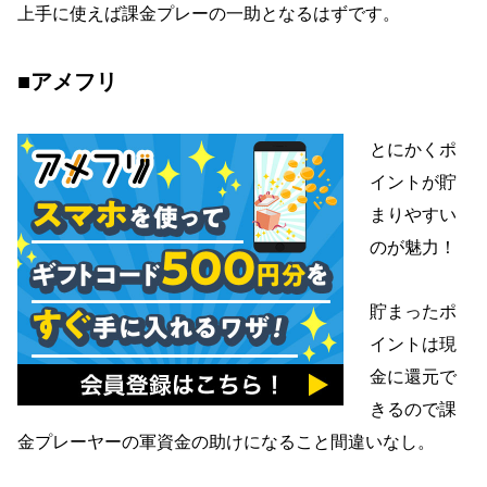
上手に使えば課金プレーの一助となるはずです。
■アメフリ
とにかくポ
イントが貯
まりやすい
のが魅力！
貯まったポ
イントは現
金に還元で
きるので課
金プレーヤーの軍資金の助けになること間違いなし。