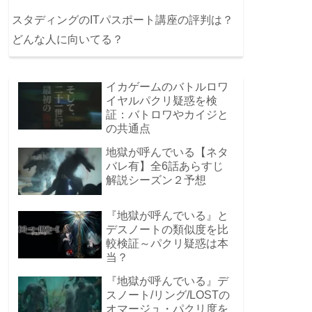
スタディングのITパスポート講座の評判は？
どんな人に向いてる？
イカゲームのバトルロワ
イヤルパクリ疑惑を検
証：バトロワやカイジと
の共通点
地獄が呼んでいる【ネタ
バレ有】全6話あらすじ
解説シーズン２予想
『地獄が呼んでいる』と
デスノートの類似度を比
較検証～パクリ疑惑は本
当？
『地獄が呼んでいる』デ
スノート/リング/LOSTの
オマージュ・パクリ度を