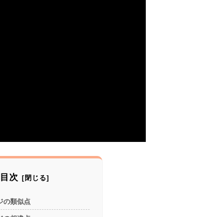
目次
ジの類似点