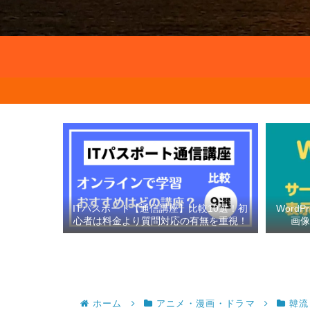
ITパスポート【通信講座】比較10選！初
Word
心者は料金より質問対応の有無を重視！
画
ホーム
アニメ・漫画・ドラマ
韓流