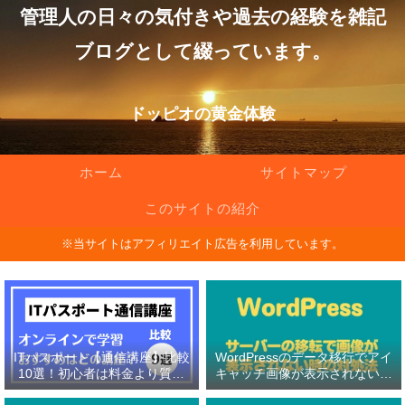
管理人の日々の気付きや過去の経験を雑記
ブログとして綴っています。
ドッピオの黄金体験
ホーム
サイトマップ
このサイトの紹介
※当サイトはアフィリエイト広告を利用しています。
ITパスポート【通信講座】比較
WordPressのデータ移行でアイ
10選！初心者は料金より質問
キャッチ画像が表示されない原
対応の有無を重視！
因と対処法