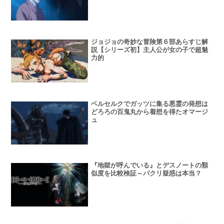
ジョジョの奇妙な冒険第６部あらすじ解
説【シリーズ初】主人公が女の子で超魅
力的
ベルセルクでガッツに集る悪霊の発想は
どろろの百鬼丸から着想を得たオマージ
ュ
『地獄が呼んでいる』とデスノートの類
似度を比較検証～パクリ疑惑は本当？