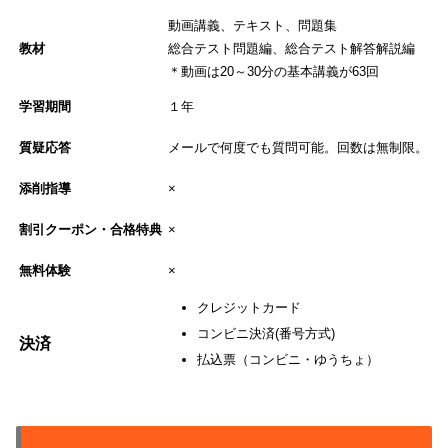
動画講義、テキスト、問題集
教材
総合テスト問題編、総合テスト解答解説編
＊動画は20～30分の基本講義が63回
学習期間
１年
質疑応答
メールで何度でも質問可能。回数は無制限。
添削指導
×
割引クーポン・合格特典
×
無料体験
×
クレジットカード
コンビニ決済(番号方式)
決済
払込票（コンビニ・ゆうちょ）