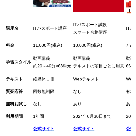
ITパスポート試験
講座名
ITパスポート講座
IT
スマート合格講座
料金
11,000円(税込)
10,000円(税込)
7,9
動画講義
動画講義
動画
学習スタイル
約20～40分×63単元
テキストの項目ごとに用意
66
テキスト
紙媒体１冊
Webテキスト
We
質疑応答
回数無制限
なし
有料
無料お試し
なし
あり
あり
利用期間
1年間
2024年6月30日まで
202
公式サイト
公式サイト
公式