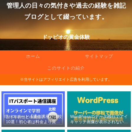
管理人の日々の気付きや過去の経験を雑記
ブログとして綴っています。
ドッピオの黄金体験
ホーム
サイトマップ
このサイトの紹介
※当サイトはアフィリエイト広告を利用しています。
ITパスポート【通信講座】比較
WordPressのデータ移行でアイ
10選！初心者は料金より質問
キャッチ画像が表示されない原
対応の有無を重視！
因と対処法