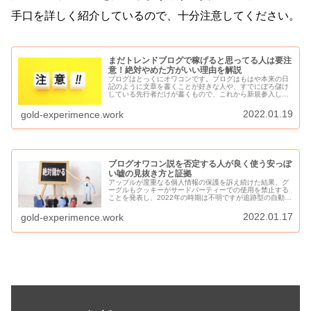
手口を詳しく紹介しているので、十分注意してください。
まだトレンドブログで稼げると思ってる人は要注
意！絶対やめた方がいい理由を解説
ブログはとっくにオワコンです。ブログはもはや本来の日
記のように文章を書くことが好きな人や、すでにぼろ儲け
している先行者だけが書くもので、これから新規参入して
稼ごうなどと絶対に考えてはいけません。コロナ禍の今、
収入に困って副業を考える人が激増...
2022.01.19
gold-experimence.work
ブログオワコン説を否定する人が良く使う安っぽ
い嘘の見抜き方と証拠
アップルが度重なる個人情報の保護を訴え続けた結果、グ
ーグルもクッキーがサードパーティーでの使用を禁止する
ことを発表し、2022年の時期は不明ですが追跡型の自動広
告がストーカーのように表示されることがなくなるため、
ユーザーの情報にリンクした広...
2022.01.17
gold-experimence.work